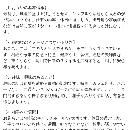
【1. お互いの基本情報】
最初は、無理に盛り上げようとせず、シンプルな話題から入るのが
成功のコツです。仕事の内容、休日の過ごし方、出身地や家族構成
などは自然に広がりやすく、相手の価値観を知るきっかけになりま
す。
【2. 結婚後のイメージにつながる話題】
お見合いでは「この人と生活できるか」を男性も女性も見ていま
す。料理や家事の得意不得意、健康や生活習慣、理想の夫婦像な
ど、重くならない範囲で日常のスタイルを共有すると、相手に安心
感を与えます。
【3. 趣味・興味のあること】
趣味の話は距離を縮める最強の話題です。映画、カフェ巡り、スポ
ーツなど、共通点が見つかれば一気に会話が弾みます。ただし、専
門的すぎる話や長すぎる説明は避け、相手が入りやすい話し方を意
識しましょう。
【4. 相手への質問】
お見合いは“会話のキャッチボール”が大切です。休日の過ごし方、
仕事でやりがいを感じる瞬間、好きなことなど、相手が話しやすい