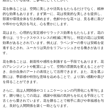
花を飾ることは、空間に美しさや活気をもたらるだけでなく、精神
的な効果もあります。まず第一に、花は視覚的な美しさを提供し、
部屋や環境全体を引き締めます。色鮮やかな花々は、見る者に喜び
や和やかな気分を与え、心を豊かにします。
花はまた、心理的な安定感やリラックス効果をもたらします。花の
香りは、リラックスやストレスの軽減に寄与し、特定の花には安眠
効果があるとされています。例えば、ラベンダーの香りは安眠を促
進するとされ、ユーカリは気分をリフレッシュさせる働きがありま
す。
花を飾ることは、創造性や感性を刺激する一手段でもあります。花
のアレンジメントや配置によって、空間の雰囲気を変えることがで
き、自分自身のアートの表現として活用できます。また、花を選ぶ
際には、季節感や特別な意味を込めることで、より深い感動や喜び
を得ることができます。
さらに、花は人間関係やコミュニケーションの円滑化にも寄与しま
す。贈り物としての花は、感謝や祝福の気持ちを伝える手段として
古くから愛されています。花を贈ることで相手に喜びや幸福感を与
え、良好な人間関係を築く一助となります。