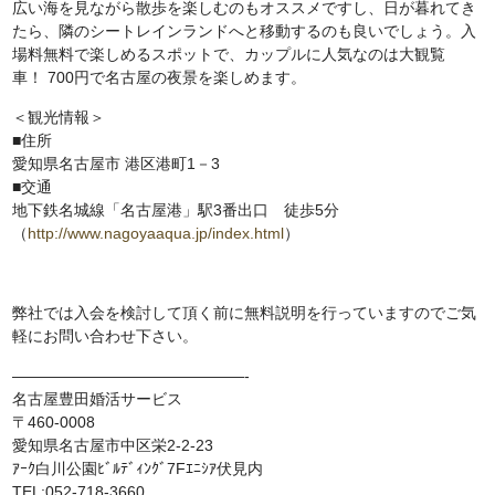
広い海を見ながら散歩を楽しむのもオススメですし、日が暮れてき
たら、隣のシートレインランドへと移動するのも良いでしょう。入
場料無料で楽しめるスポットで、カップルに人気なのは大観覧
車！ 700円で名古屋の夜景を楽しめます。
＜観光情報＞
■住所
愛知県名古屋市 港区港町1－3
■交通
地下鉄名城線「名古屋港」駅3番出口 徒歩5分
（
http://www.nagoyaaqua.jp/index.html
）
弊社では入会を検討して頂く前に無料説明を行っていますのでご気
軽にお問い合わせ下さい。
———————————————-
名古屋豊田婚活サービス
〒460-0008
愛知県名古屋市中区栄2-2-23
ｱｰｸ白川公園ﾋﾞﾙﾃﾞｨﾝｸﾞ7Fｴﾆｼｱ伏見内
TEL:052-718-3660