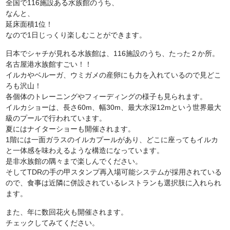
全国で116施設ある水族館のうち、
なんと、
延床面積1位！
なので1日じっくり楽しむことができます。
日本でシャチが見れる水族館は、116施設のうち、たった２か所。
名古屋港水族館すごい！！
イルカやベルーガ、ウミガメの産卵にも力を入れているので見どこ
ろも沢山！
各個体のトレーニングやフィーディングの様子も見られます。
イルカショーは、長さ60m、幅30m、最大水深12mという世界最大
級のプールで行われています。
夏にはナイターショーも開催されます。
1階には一面ガラスのイルカプールがあり、どこに座ってもイルカ
と一体感を味わえるような構造になっています。
是非水族館の隅々まで楽しんでください。
そしてTDRの手の甲スタンプ再入場可能システムが採用されている
ので、食事は近隣に併設されているレストランも選択肢に入れられ
ます。
また、年に数回花火も開催されます。
チェックしてみてください。